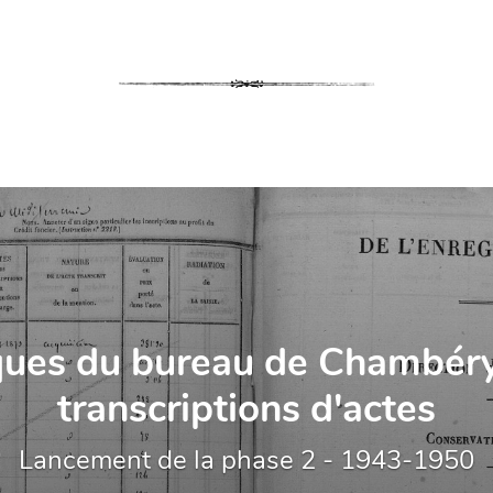
x inventaires d'archives c
s passionnantes archives des communes d