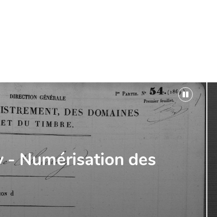
ommunales !
e Montagny et de La Biolle.