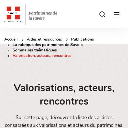
Patrimoines de
ui.accessibilit
ui.acces
la savoie
Accueil
Aides et ressources
Publications
La rubrique des patrimoines de Savoie
Sommaires thématiques
Valorisation, acteurs, rencontres
Valorisations, acteurs,
rencontres
Sur cette page, découvrez la liste des articles
consacrées aux valorisations et acteurs du patrimoines,