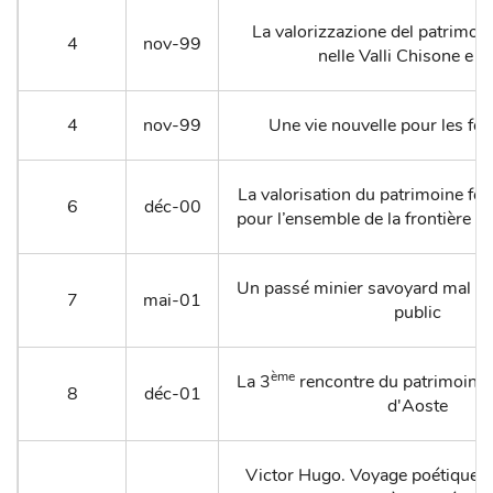
La valorizzazione del patrimonio
4
nov-99
nelle Valli Chisone e 
4
nov-99
Une vie nouvelle pour les fort
La valorisation du patrimoine fort
6
déc-00
pour l’ensemble de la frontière fr
Un passé minier savoyard mal c
7
mai-01
public
ème
La 3
rencontre du patrimoine r
8
déc-01
d'Aoste
Victor Hugo. Voyage poétique e