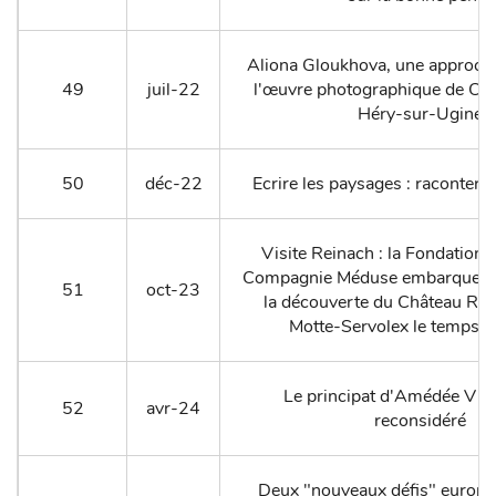
Aliona Gloukhova, une approche
49
juil-22
l'œuvre photographique de Cla
Héry-sur-Ugine
50
déc-22
Ecrire les paysages : raconter l
Visite Reinach : la Fondation 
Compagnie Méduse embarquent l
51
oct-23
la découverte du Château Rei
Motte-Servolex le temps d
Le principat d'Amédée V d
52
avr-24
reconsidéré
Deux "nouveaux défis" europé