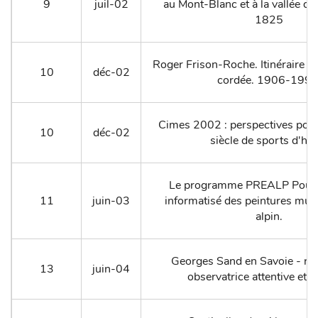
9
juil-02
au Mont-Blanc et à la vallée 
1825
Roger Frison-Roche. Itinéraire d
10
déc-02
cordée. 1906-1999
Cimes 2002 : perspectives pou
10
déc-02
siècle de sports d'hiv
Le programme PREALP Pour 
11
juin-03
informatisé des peintures mura
alpin.
Georges Sand en Savoie - re
13
juin-04
observatrice attentive et s