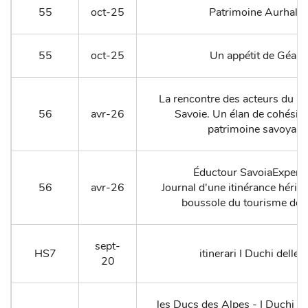
55
oct-25
Patrimoine Aurhalpi
55
oct-25
Un appétit de Géant
La rencontre des acteurs du pa
56
avr-26
Savoie. Un élan de cohésion
patrimoine savoyard
Éductour SavoiaExperie
56
avr-26
Journal d'une itinérance hérité
boussole du tourisme de 
sept-
HS7
itinerari I Duchi delle 
20
les Ducs des Alpes - I Duchi del