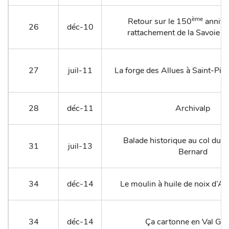
ème
Retour sur le 150
annive
26
déc-10
rattachement de la Savoie à 
27
juil-11
La forge des Allues à Saint-Pie
28
déc-11
Archivalp
Balade historique au col du P
31
juil-13
Bernard
34
déc-14
Le moulin à huile de noix d’A
34
déc-14
Ça cartonne en Val Gel