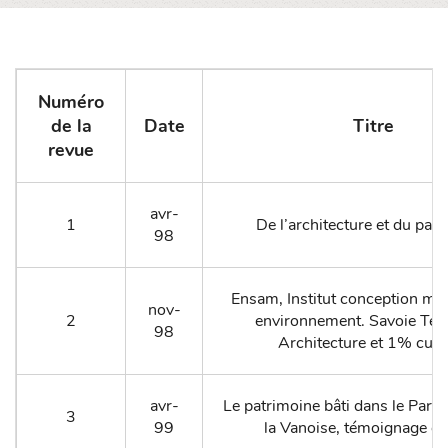
Numéro
de la
Date
Titre
revue
avr-
1
De l’architecture et du pat
98
Ensam, Institut conception mé
nov-
2
environnement. Savoie Tec
98
Architecture et 1% cultu
avr-
Le patrimoine bâti dans le Parc 
3
99
la Vanoise, témoignage en 