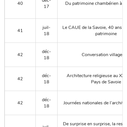
déc-
40
Du patrimoine chambérien à la 
17
juil-
Le CAUE de la Savoie, 40 ans au
41
18
patrimoine
déc-
42
Conversation villageoi
18
déc-
Architecture religieuse au XXe
42
18
Pays de Savoie
déc-
42
Journées nationales de l’archit
18
De surprise en surprise, la rest
juil-