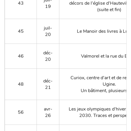
43
décors de l'église d'Hautevil
19
(suite et fin)
juil-
45
Le Manoir des livres à Lu
20
déc-
46
Valmorel et la rue du B
20
Curiox, centre d'art et de ren
déc-
48
Ugine.
21
Un bâtiment, plusieurs v
avr-
Les jeux olympiques d'hiver d
56
26
2030. Traces et perspect