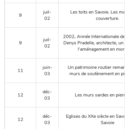
juil-
Les toits en Savoie. Les maté
9
02
couverture.
2002, Année Internationale des
juil-
9
Denys Pradelle, architecte, un 
02
l'aménagement en monta
juin-
Un patrimoine routier remarqu
11
03
murs de soutènement en pier
déc-
12
Les murs sardes en pierre
03
déc-
Eglises du XXe siècle en Savoie
12
03
Savoie