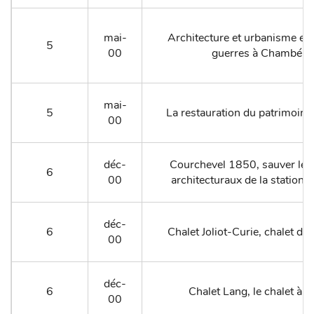
mai-
Architecture et urbanisme en
5
00
guerres à Chambéry
mai-
5
La restauration du patrimoine
00
déc-
Courchevel 1850, sauver les
6
00
architecturaux de la station 
déc-
6
Chalet Joliot-Curie, chalet de
00
déc-
6
Chalet Lang, le chalet à p
00