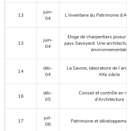
juin-
13
L’inventaire du Patrimoine d’Ai
04
Eloge de charpentiers piseurs d
juin-
13
pays Savoyard. Une architectur
04
environnementale
déc-
La Savoie, laboratoire de l’arch
14
04
XXe siècle
déc-
Conseil et contrôle en ma
16
05
d’Architecture
juil-
17
Patrimoine et développement
06