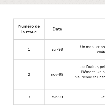
Numéro de
Date
la revue
Un mobilier pré
1
avr-98
chât
Les Dufour, pe
Piémont. Un pr
2
nov-98
Maurienne et Cham
3
avr-99
Des