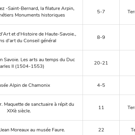
 -Saint-Bernard, la filature Arpin,
5-7
Ter
métiers Monuments historiques
'Art et d'Histoire de Haute-Savoie.,
8-9
ons d'art du Conseil général
n Savoie. Les arts au temps du Duc
20-21
arles II (1504-1553)
sée Alpin de Chamonix
4-5
r. Maquette de sanctuaire à répit du
11
Ter
XIXè siècle.
ean Moreaux au musée Faure.
22
Te