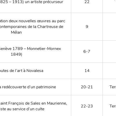
1825 – 1913) un artiste précurseur
22
ation deux nouvelles œuvres au parc
contemporaines de la Chartreuse de
9
Mélan
(Genève 1789 – Monnetier-Mornex
6-7
1849)
outes de l’art à Novalesa
14
 la redécouverte d’un patrimoine
20-21
Ter
saint François de Sales en Maurienne,
22-23
Ter
iste au service d’un culte