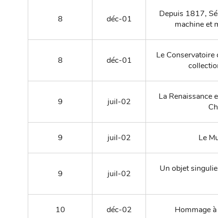
Depuis 1817, Séez
8
déc-01
machine et 
Le Conservatoire d
8
déc-01
collecti
La Renaissance e
9
juil-02
Ch
9
juil-02
Le Mu
Un objet singulie
9
juil-02
10
déc-02
Hommage à J