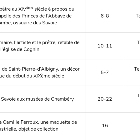
ème
bâtre au XIV
siècle à propos du
apelle des Princes de l’Abbaye de
6-8
Te
mbe, ossuaire des Savoie
re, l'artiste et le prêtre, retable de
T
10-11
l'église de Cognin
 de Saint-Pierre-d’Albigny, un décor
Te
5-7
e du début du XIXème siècle
T
de Savoie aux musées de Chambéry
20-22
de Camille Ferroux, une maquette de
16
ustrielle, objet de collection