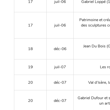
17
juil-06
Gabriel Loppé (
Patrimoine et cré
17
juil-06
des sculptures 
Jean Du Bois 
18
déc-06
19
juil-07
Les r
20
déc-07
Val d’Isère,
Gabriel Dufour et 
20
déc-07
un art