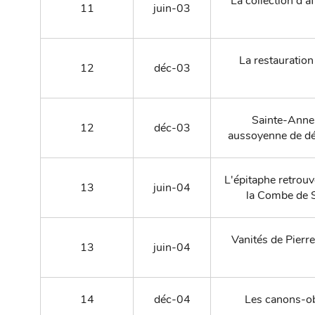
La collection d’a
11
juin-03
La restauration 
12
déc-03
Sainte-Anne, 
12
déc-03
aussoyenne de dé
L'épitaphe retrouv
13
juin-04
la Combe de S
Vanités de Pierr
13
juin-04
14
déc-04
Les canons-ob