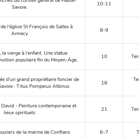
ffiches du conseil général de Haute-
10-11
Savoie.
de l’église St François de Salles à
8-9
Annecy
la vierge à l’enfant. Une statue
10
Ter
votion populaire fin du Moyen-Âge.
ée d'un grand propriétaire foncier de
Te
18
avoie : Titus Pompeius Albinus
e David - Peinture contemporaine et
21
Ter
lieux spirituels
usiers de la marine de Conflans
6-7
T