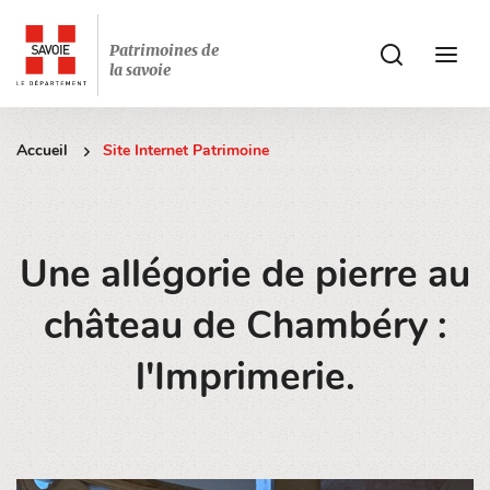
Patrimoines de
ui.accessibilit
ui.acces
la savoie
Accueil
Site Internet Patrimoine
Une allégorie de pierre au
château de Chambéry :
l'Imprimerie.